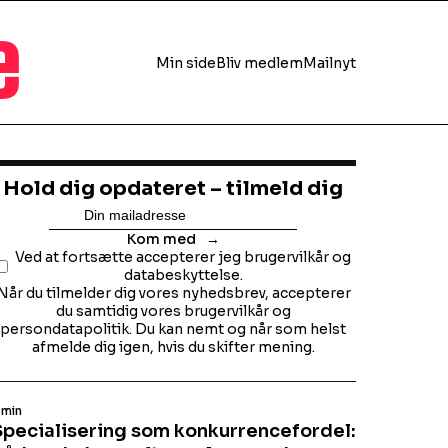
e
Min side
Bliv medlem
Mailnyt
Hold dig opdateret – tilmeld dig
Kom med
Ved at fortsætte accepterer jeg brugervilkår og
databeskyttelse.
Når du tilmelder dig vores nyhedsbrev, accepterer
du samtidig vores brugervilkår og
persondatapolitik. Du kan nemt og når som helst
afmelde dig igen, hvis du skifter mening.
 min
Specialisering som konkurrencefordel: