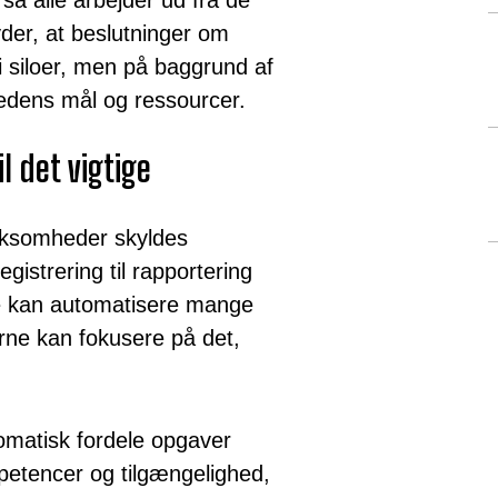
er, at beslutninger om
 i siloer, men på baggrund af
hedens mål og ressourcer.
il det vigtige
virksomheder skyldes
egistrering til rapportering
e kan automatisere mange
rne kan fokusere på det,
omatisk fordele opgaver
etencer og tilgængelighed,