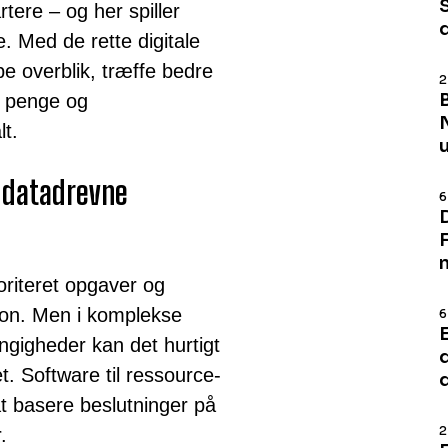
ere – og her spiller
. Med de rette digitale
e overblik, træffe bedre
2
, penge og
t.
 datadrevne
6
oriteret opgaver og
ition. Men i komplekse
6
gigheder kan det hurtigt
tet. Software til ressource-
at basere beslutninger på
2
.