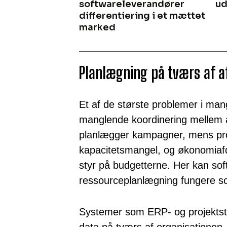
softwareleverandører
ud
differentiering i et mættet
marked
Planlægning på tværs af a
Et af de største problemer i ma
manglende koordinering mellem a
planlægger kampagner, mens p
kapacitetsmangel, og økonomiafd
styr på budgetterne. Her kan soft
ressourceplanlægning fungere so
Systemer som ERP- og projektst
data på tværs af organisationen, 