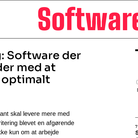
Softwar
g: Software der
der med at
 optimalt
tant skal levere mere med
oritering blevet en afgørende
7
kke kun om at arbejde