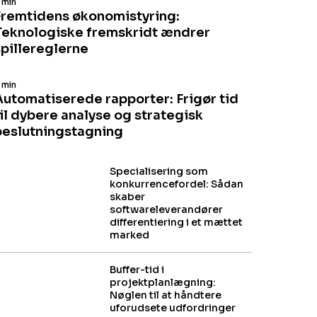
 min
Fremtidens økonomistyring:
Teknologiske fremskridt ændrer
spillereglerne
 min
Automatiserede rapporter: Frigør tid
til dybere analyse og strategisk
beslutningstagning
Specialisering som
konkurrencefordel: Sådan
skaber
softwareleverandører
differentiering i et mættet
marked
Buffer-tid i
projektplanlægning:
Nøglen til at håndtere
uforudsete udfordringer