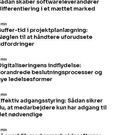
Sådan skaber softwareleverandører
differentiering i et mættet marked
 min
Buffer-tid i projektplanlægning:
Nøglen til at håndtere uforudsete
udfordringer
 min
Digitaliseringens indflydelse:
Forandrede beslutningsprocesser og
nye ledelsesformer
 min
Effektiv adgangsstyring: Sådan sikrer
du, at medarbejdere kun har adgang til
det nødvendige
 min