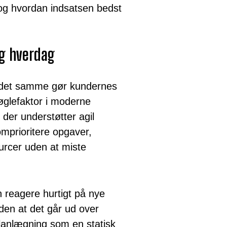
– og hvordan indsatsen bedst
lig hverdag
g det samme gør kundernes
nøglefaktor i moderne
der understøtter agil
 omprioritere opgaver,
ourcer uden at miste
 reagere hurtigt på nye
uden at det går ud over
 planlægning som en statisk