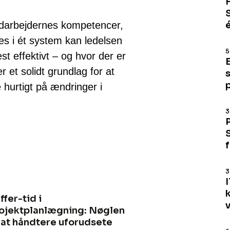
darbejdernes kompetencer,
es i ét system kan ledelsen
5
t effektivt – og hvor der er
r et solidt grundlag for at
e hurtigt på ændringer i
3
3
I
ffer-tid i
ojektplanlægning: Nøglen
l at håndtere uforudsete