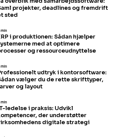
Få overblik med samarbejdssoftware:
Saml projekter, deadlines og fremdrift
ét sted
 min
ERP i produktionen: Sådan hjælper
systemerne med at optimere
processer og ressourceudnyttelse
 min
Professionelt udtryk i kontorsoftware:
Sådan vælger du de rette skrifttyper,
farver og layout
 min
T-ledelse i praksis: Udvikl
kompetencer, der understøtter
virksomhedens digitale strategi