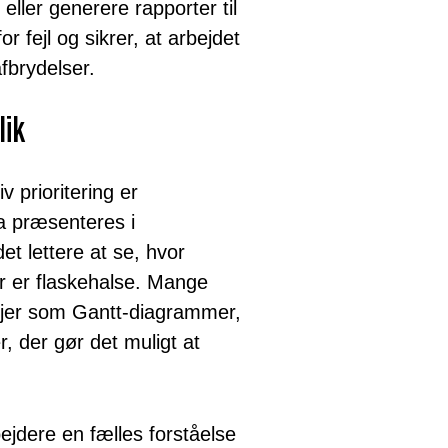
ller generere rapporter til
r fejl og sikrer, at arbejdet
fbrydelser.
lik
v prioritering er
a præsenteres i
et lettere at se, hvor
r er flaskehalse. Mange
tøjer som Gantt-diagrammer,
r, der gør det muligt at
jdere en fælles forståelse