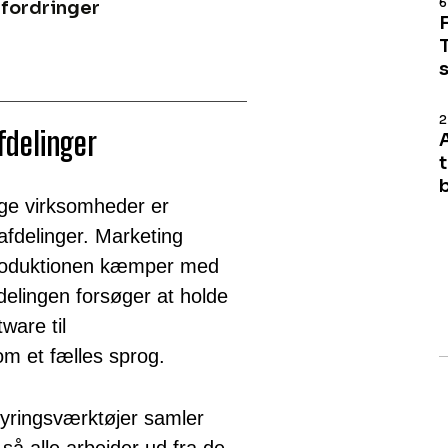
6
fordringer
2
fdelinger
nge virksomheder er
fdelinger. Marketing
roduktionen kæmper med
elingen forsøger at holde
ware til
m et fælles sprog.
yringsværktøjer samler
så alle arbejder ud fra de