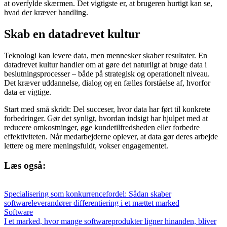
at overfylde skærmen. Det vigtigste er, at brugeren hurtigt kan se,
hvad der kræver handling.
Skab en datadrevet kultur
Teknologi kan levere data, men mennesker skaber resultater. En
datadrevet kultur handler om at gøre det naturligt at bruge data i
beslutningsprocesser – både på strategisk og operationelt niveau.
Det kræver uddannelse, dialog og en fælles forståelse af, hvorfor
data er vigtige.
Start med små skridt: Del succeser, hvor data har ført til konkrete
forbedringer. Gør det synligt, hvordan indsigt har hjulpet med at
reducere omkostninger, øge kundetilfredsheden eller forbedre
effektiviteten. Når medarbejderne oplever, at data gør deres arbejde
lettere og mere meningsfuldt, vokser engagementet.
Læs også:
Specialisering som konkurrencefordel: Sådan skaber
softwareleverandører differentiering i et mættet marked
Software
I et marked, hvor mange softwareprodukter ligner hinanden, bliver