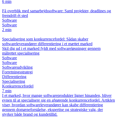
6 min
Få overblik med samarbejdssoftware: Saml projekter, deadlines og
fremdrift ét sted
Software
Software
2 min
Specialisering som konkurrencefordel: Sådan skaber
softwareleverandører differentiering i et mættet marked
Skil dig ud i et marked fyldt med softwareløsninger gennem
målrettet specialisering
Software
Software
Softwareudvikling
Forretningsstrategi
Differentiering
Specialisering
Konkurrencefordel
7 min
I et marked, hvor mange softwareprodukter ligner hinanden, bliver
evnen til at specialisere sig en afgørende konkurrencefordel. Artiklen
viser, hvordan softwareleverandører kan skabe differentiering
gennem domæneforståelse, ekspertise og strategiske valg, der
styrker både brand og kundetillid.