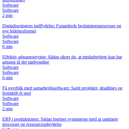
Software
Software
2 min
Digitaliseringens indflydelse: Forandrede beslutningsprocesser og
nye ledelsesformer
Software
Software
6 min
Effektiv adgangsstyring: Sådan sikrer du, at medarbejdere kun har
adgang til det nødvendige
Software
Software
6 min
Få overblik med samarbejdssoftware: Saml projekter, deadlines og
fremdrift ét sted
Software
Software
2 min
ERP i produktionen: Sådan hjælper systemerne med at optimere
processer og ressourceudnyttelse