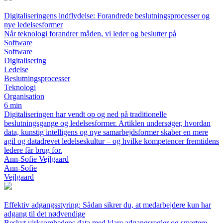
Digitaliseringens indflydelse: Forandrede beslutningsprocesser og
nye ledelsesformer
Når teknologi forandrer måden, vi leder og beslutter på
Software
Software
Digitalisering
Ledelse
Beslutningsprocesser
Teknologi
Organisation
6 min
Digitaliseringen har vendt op og ned på traditionelle
beslutningsgange og ledelsesformer. Artiklen undersøger, hvordan
data, kunstig intelligens og nye samarbejdsformer skaber en mere
agil og datadrevet ledelseskultur – og hvilke kompetencer fremtidens
ledere får brug for.
Ann-Sofie Vejlgaard
Ann-Sofie
Vejlgaard
Effektiv adgangsstyring: Sådan sikrer du, at medarbejdere kun har
adgang til det nødvendige
Beskyt virksomhedens data med klare adgangsregler og smartere