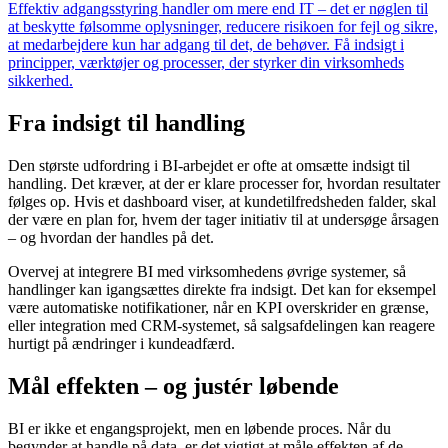
Effektiv adgangsstyring handler om mere end IT – det er nøglen til
at beskytte følsomme oplysninger, reducere risikoen for fejl og sikre,
at medarbejdere kun har adgang til det, de behøver. Få indsigt i
principper, værktøjer og processer, der styrker din virksomheds
sikkerhed.
Fra indsigt til handling
Den største udfordring i BI-arbejdet er ofte at omsætte indsigt til
handling. Det kræver, at der er klare processer for, hvordan resultater
følges op. Hvis et dashboard viser, at kundetilfredsheden falder, skal
der være en plan for, hvem der tager initiativ til at undersøge årsagen
– og hvordan der handles på det.
Overvej at integrere BI med virksomhedens øvrige systemer, så
handlinger kan igangsættes direkte fra indsigt. Det kan for eksempel
være automatiske notifikationer, når en KPI overskrider en grænse,
eller integration med CRM-systemet, så salgsafdelingen kan reagere
hurtigt på ændringer i kundeadfærd.
Mål effekten – og justér løbende
BI er ikke et engangsprojekt, men en løbende proces. Når du
begynder at handle på data, er det vigtigt at måle effekten af de