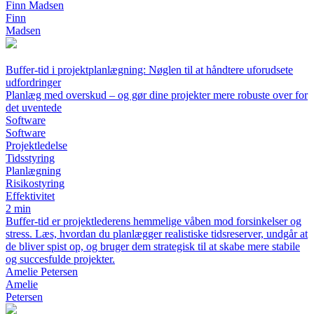
Finn Madsen
Finn
Madsen
Buffer-tid i projektplanlægning: Nøglen til at håndtere uforudsete
udfordringer
Planlæg med overskud – og gør dine projekter mere robuste over for
det uventede
Software
Software
Projektledelse
Tidsstyring
Planlægning
Risikostyring
Effektivitet
2 min
Buffer-tid er projektlederens hemmelige våben mod forsinkelser og
stress. Læs, hvordan du planlægger realistiske tidsreserver, undgår at
de bliver spist op, og bruger dem strategisk til at skabe mere stabile
og succesfulde projekter.
Amelie Petersen
Amelie
Petersen