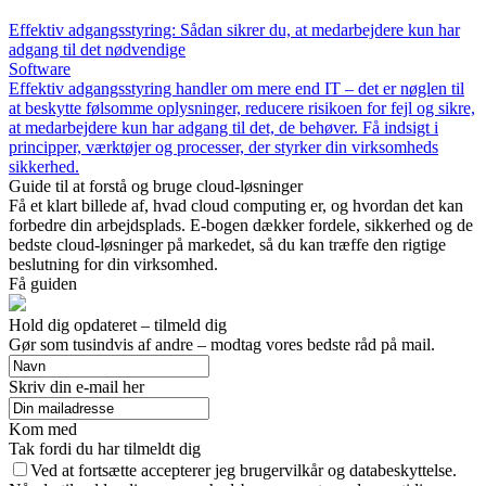
Effektiv adgangsstyring: Sådan sikrer du, at medarbejdere kun har
adgang til det nødvendige
Software
Effektiv adgangsstyring handler om mere end IT – det er nøglen til
at beskytte følsomme oplysninger, reducere risikoen for fejl og sikre,
at medarbejdere kun har adgang til det, de behøver. Få indsigt i
principper, værktøjer og processer, der styrker din virksomheds
sikkerhed.
Guide til at forstå og bruge cloud-løsninger
Få et klart billede af, hvad cloud computing er, og hvordan det kan
forbedre din arbejdsplads. E-bogen dækker fordele, sikkerhed og de
bedste cloud-løsninger på markedet, så du kan træffe den rigtige
beslutning for din virksomhed.
Få guiden
Hold dig opdateret – tilmeld dig
Gør som tusindvis af andre – modtag vores bedste råd på mail.
Skriv din e-mail her
Kom med
Tak fordi du har tilmeldt dig
Ved at fortsætte accepterer jeg brugervilkår og databeskyttelse.