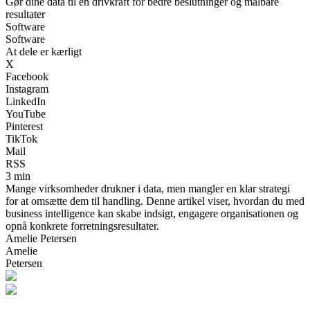
Gør dine data til en drivkraft for bedre beslutninger og målbare
resultater
Software
Software
At dele er kærligt
X
Facebook
Instagram
LinkedIn
YouTube
Pinterest
TikTok
Mail
RSS
3 min
Mange virksomheder drukner i data, men mangler en klar strategi
for at omsætte dem til handling. Denne artikel viser, hvordan du med
business intelligence kan skabe indsigt, engagere organisationen og
opnå konkrete forretningsresultater.
Amelie Petersen
Amelie
Petersen