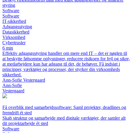
styring
Software
Software
IT-sikkerhed
Adgangsstyring
Datasikkerhed
Virksomhed
Cybertrusler
6 min
Effektiv adgangsstyring handler om mere end IT – det er nøglen til
at beskytte følsomme oplysninger, reducere risikoen for fejl og sikre,
at medarbejdere kun har adgang til det, de behøver. Få indsigt i
principper, værktøjer og processer, der styrker din virksomheds
sikkerhed.
Ann-Sofie Vestergaard
Ann-Sofie
Vestergaard
Få overblik med samarbejdssoftware: Saml projekter, deadlines og
fremdrift ét sted
Skab struktur og samarbejde med digitale værktøjer, der samler alt
dit projektarbejde ét sted
Software