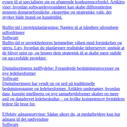
evnen til at specialisere sig en afgørende konkurrencefordel. Artiklen
viser, hvordan softwareleverandører kan skabe differentiering
gennem domæneforståelse, ekspertise og strategiske valg, der
styrker både brand og kundetillid.
Buffer-tid i projektplanlægning: Nøglen til at håndtere uforudsete
udfordringer
Software
Buffer-tid er projektlederens hemmelige våben mod forsinkelser og
stress. Læs, hvordan du planlægger realistiske tidsreserver, undgår at
de bliver spist op, og bruger dem strategisk til at skabe mere stabile
og succesfulde projekter.
Digitaliseringens indflydelse: Forandrede beslutningsprocesser og
nye ledelsesformer
Software
Digitaliseringen har vendt op og ned på traditionelle
beslutningsgange og ledelsesformer. Artiklen undersøger, hvordan
data, kunstig intelligens og nye samarbejdsformer skaber en mere
agil og datadrevet ledelseskultur – og hvilke kompetencer fremtidens
ledere får brug for.
Effektiv adgangsstyring: Sådan sikrer du, at medarbejdere kun har
adgang til det nødvendige
Software