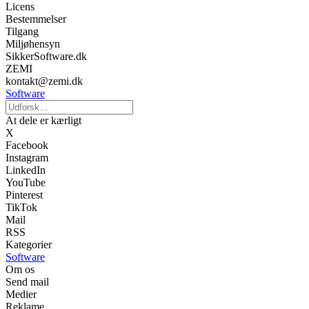
Licens
Bestemmelser
Tilgang
Miljøhensyn
SikkerSoftware.dk
ZEMI
kontakt@zemi.dk
Software
At dele er kærligt
X
Facebook
Instagram
LinkedIn
YouTube
Pinterest
TikTok
Mail
RSS
Kategorier
Software
Om os
Send mail
Medier
Reklame