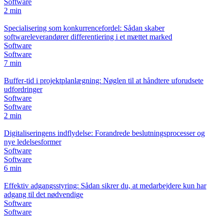
Software
2 min
Specialisering som konkurrencefordel: Sådan skaber
softwareleverandører differentiering i et mættet marked
Software
Software
7 min
Buffer-tid i projektplanlægning: Nøglen til at håndtere uforudsete
udfordringer
Software
Software
2 min
Digitaliseringens indflydelse: Forandrede beslutningsprocesser og
nye ledelsesformer
Software
Software
6 min
Effektiv adgangsstyring: Sådan sikrer du, at medarbejdere kun har
adgang til det nødvendige
Software
Software