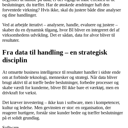
beslutninger, du træffer. Har de ønskede ændringer haft den
forventede virkning? Hvis ikke, skal du justere både dine analyser
og dine handlinger.
Ved at arbejde iterativt – analysere, handle, evaluere og justere –
skaber du en dynamisk tilgang, hvor BI bliver en integreret del af
virksomhedens udvikling. Det er sådan, data for alvor bliver til
resultater.
Fra data til handling – en strategisk
disciplin
At omsætte business intelligence til resultater handler i sidste ende
om at forbinde teknologi, mennesker og strategi. Når data bliver
brugt aktivt til at træffe bedre beslutninger, forbedre processer og
skabe værdi for kunderne, bliver BI ikke bare et værktøj, men en
drivkraft for vækst.
Det kræver investering – ikke kun i software, men i kompetencer,
kultur og ledelse. Men gevinsten er stor: en organisation, der
reagerer hurtigere, forstår sine kunder bedre og træffer beslutninger
på et solidt grundlag.
Software