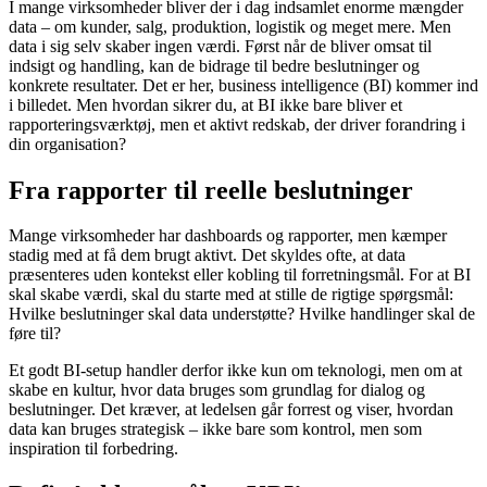
I mange virksomheder bliver der i dag indsamlet enorme mængder
data – om kunder, salg, produktion, logistik og meget mere. Men
data i sig selv skaber ingen værdi. Først når de bliver omsat til
indsigt og handling, kan de bidrage til bedre beslutninger og
konkrete resultater. Det er her, business intelligence (BI) kommer ind
i billedet. Men hvordan sikrer du, at BI ikke bare bliver et
rapporteringsværktøj, men et aktivt redskab, der driver forandring i
din organisation?
Fra rapporter til reelle beslutninger
Mange virksomheder har dashboards og rapporter, men kæmper
stadig med at få dem brugt aktivt. Det skyldes ofte, at data
præsenteres uden kontekst eller kobling til forretningsmål. For at BI
skal skabe værdi, skal du starte med at stille de rigtige spørgsmål:
Hvilke beslutninger skal data understøtte? Hvilke handlinger skal de
føre til?
Et godt BI-setup handler derfor ikke kun om teknologi, men om at
skabe en kultur, hvor data bruges som grundlag for dialog og
beslutninger. Det kræver, at ledelsen går forrest og viser, hvordan
data kan bruges strategisk – ikke bare som kontrol, men som
inspiration til forbedring.