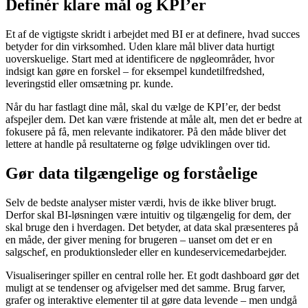
Definér klare mål og KPI’er
Et af de vigtigste skridt i arbejdet med BI er at definere, hvad succes
betyder for din virksomhed. Uden klare mål bliver data hurtigt
uoverskuelige. Start med at identificere de nøgleområder, hvor
indsigt kan gøre en forskel – for eksempel kundetilfredshed,
leveringstid eller omsætning pr. kunde.
Når du har fastlagt dine mål, skal du vælge de KPI’er, der bedst
afspejler dem. Det kan være fristende at måle alt, men det er bedre at
fokusere på få, men relevante indikatorer. På den måde bliver det
lettere at handle på resultaterne og følge udviklingen over tid.
Gør data tilgængelige og forståelige
Selv de bedste analyser mister værdi, hvis de ikke bliver brugt.
Derfor skal BI-løsningen være intuitiv og tilgængelig for dem, der
skal bruge den i hverdagen. Det betyder, at data skal præsenteres på
en måde, der giver mening for brugeren – uanset om det er en
salgschef, en produktionsleder eller en kundeservicemedarbejder.
Visualiseringer spiller en central rolle her. Et godt dashboard gør det
muligt at se tendenser og afvigelser med det samme. Brug farver,
grafer og interaktive elementer til at gøre data levende – men undgå