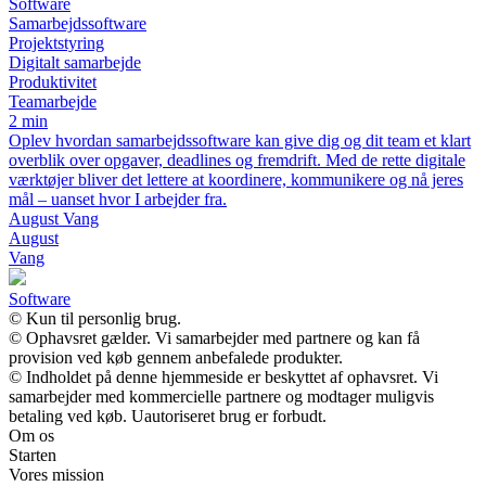
Software
Samarbejdssoftware
Projektstyring
Digitalt samarbejde
Produktivitet
Teamarbejde
2 min
Oplev hvordan samarbejdssoftware kan give dig og dit team et klart
overblik over opgaver, deadlines og fremdrift. Med de rette digitale
værktøjer bliver det lettere at koordinere, kommunikere og nå jeres
mål – uanset hvor I arbejder fra.
August Vang
August
Vang
Software
© Kun til personlig brug.
© Ophavsret gælder. Vi samarbejder med partnere og kan få
provision ved køb gennem anbefalede produkter.
© Indholdet på denne hjemmeside er beskyttet af ophavsret. Vi
samarbejder med kommercielle partnere og modtager muligvis
betaling ved køb. Uautoriseret brug er forbudt.
Om os
Starten
Vores mission