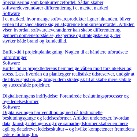
Specialisering som konkurrencefordel: Sådan skaber
softwareleverandører differentiering i et mættet marked
Software
I et marked, hvor mange softwareprodukter ligner hinanden, bliver
evnen til at specialisere sig en afgørende konkurrencefordel. Artiklen
viser, hvordan softwareleverandører kan skabe differentiering
gennem domæneforståelse, ekspertise og strategiske valg, der
styrker både brand og kundetillid.
Buffer-tid i projektplanlægning: Nøglen til at håndtere uforudsete
udfordringer
Software
Buffer-tid er projektlederens hemmelige våben mod forsinkelser og
stress. Læs, hvordan du planlægger realistiske tidsreserver, undgår at
de bliver spist op, og bruger dem strategisk til at skabe mere stabile
og succesfulde projekter.
Digitaliseringens indflydelse: Forandrede beslutningsprocesser og
nye ledelsesformer
Software
Digitaliseringen har vendt op og ned på traditionelle
beslutningsgange og ledelsesformer. Artiklen undersøger, hvordan
data, kunstig intelligens og nye samarbejdsformer skaber en mere
agil og datadrevet ledelseskultur – og hvilke kompetencer fremtidens
ledere får brug for.