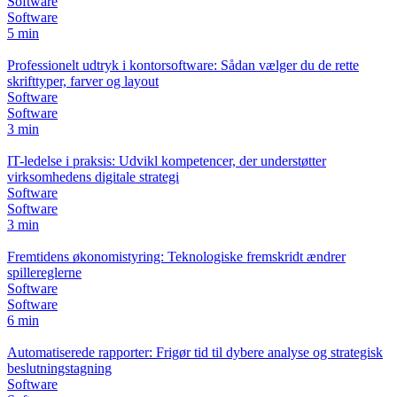
Software
Software
5 min
Professionelt udtryk i kontorsoftware: Sådan vælger du de rette
skrifttyper, farver og layout
Software
Software
3 min
IT-ledelse i praksis: Udvikl kompetencer, der understøtter
virksomhedens digitale strategi
Software
Software
3 min
Fremtidens økonomistyring: Teknologiske fremskridt ændrer
spillereglerne
Software
Software
6 min
Automatiserede rapporter: Frigør tid til dybere analyse og strategisk
beslutningstagning
Software