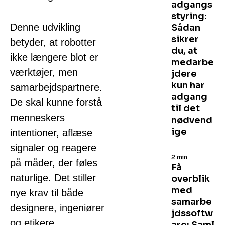
adgangs
styring:
Denne udvikling
Sådan
sikrer
betyder, at robotter
du, at
ikke længere blot er
medarbe
værktøjer, men
jdere
kun har
samarbejdspartnere.
adgang
De skal kunne forstå
til det
menneskers
nødvend
ige
intentioner, aflæse
signaler og reagere
2 min
på måder, der føles
Få
naturlige. Det stiller
overblik
med
nye krav til både
samarbe
designere, ingeniører
jdssoftw
og etikere.