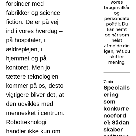
vores
forbinder med
brugervilkår
fabrikker og science
og
persondata
fiction. De er på vej
politik. Du
kan nemt
ind i vores hverdag –
og når som
på hospitaler, i
helst
afmelde dig
ældreplejen, i
igen, hvis du
skifter
hjemmet og på
mening.
kontoret. Men jo
tættere teknologien
7 min
kommer på os, desto
Specialis
vigtigere bliver det, at
ering
som
den udvikles med
konkurre
mennesket i centrum.
nceford
Robotteknologi
el: Sådan
skaber
handler ikke kun om