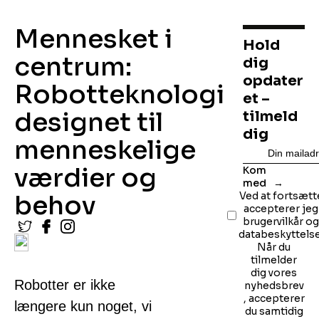
Mennesket i
Hold
centrum:
dig
opdater
Robotteknologi
et –
designet til
tilmeld
dig
menneskelige
værdier og
Kom
med
behov
Ved at fortsætt
accepterer jeg
brugervilkår o
databeskyttelse
Når du
tilmelder
dig vores
Robotter er ikke
nyhedsbrev
, accepterer
længere kun noget, vi
du samtidig