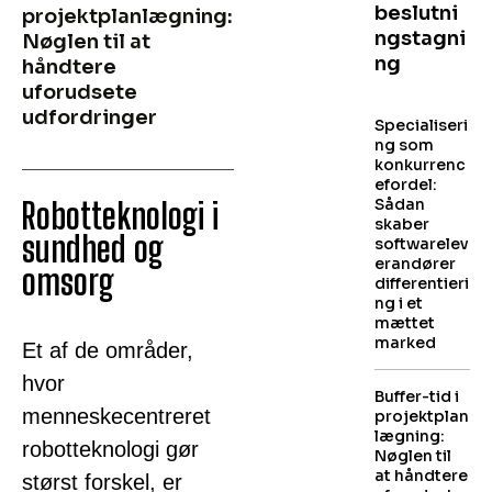
beslutni
projektplanlægning:
ngstagni
Nøglen til at
ng
håndtere
uforudsete
udfordringer
Specialiseri
ng som
konkurrenc
efordel:
Sådan
Robotteknologi i
skaber
sundhed og
softwarelev
erandører
omsorg
differentieri
ng i et
mættet
marked
Et af de områder,
hvor
Buffer-tid i
menneskecentreret
projektplan
lægning:
robotteknologi gør
Nøglen til
at håndtere
størst forskel, er