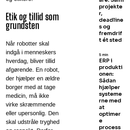
are: Saml
projekte
r,
Etik og tillid som
deadline
grundsten
s og
fremdrif
t ét sted
Når robotter skal
indgå i menneskers
5 min
ERP i
hverdag, bliver tillid
produkti
afgørende. En robot,
onen:
der hjælper en ældre
Sådan
borger med at tage
hjælper
systeme
medicin, må ikke
rne med
virke skræmmende
at
eller upersonlig. Den
optimer
e
skal udstråle tryghed
process