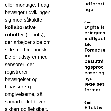
udfordri
eller montage. I dag
nger
bevæger udviklingen
sig mod såkaldte
6 min
kollaborative
Digitalis
eringens
robotter
(cobots),
indflydel
der arbejder side om
se:
side med mennesker.
Forandre
de
De er udstyret med
beslutni
sensorer, der
ngsproc
registrerer
esser og
nye
bevægelser og
ledelses
tilpasser sig
former
omgivelserne, så
samarbejdet bliver
6 min
Effektiv
sikkert og fleksibelt.