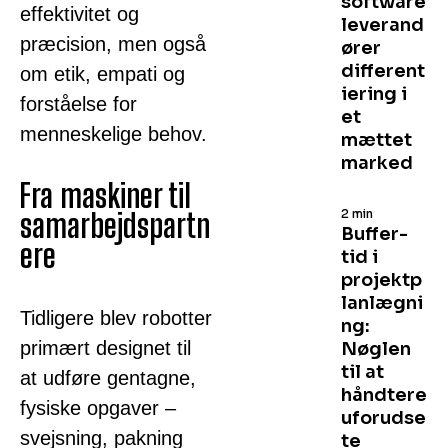
software
effektivitet og
leverand
præcision, men også
ører
different
om etik, empati og
iering i
forståelse for
et
menneskelige behov.
mættet
marked
Fra maskiner til
2 min
samarbejdspartn
Buffer-
ere
tid i
projektp
lanlægni
Tidligere blev robotter
ng:
primært designet til
Nøglen
til at
at udføre gentagne,
håndtere
fysiske opgaver –
uforudse
svejsning, pakning
te