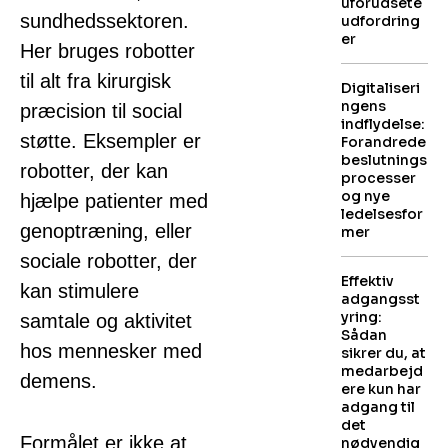
uforudsete
sundhedssektoren.
udfordring
er
Her bruges robotter
til alt fra kirurgisk
Digitaliseri
ngens
præcision til social
indflydelse:
støtte. Eksempler er
Forandrede
beslutnings
robotter, der kan
processer
og nye
hjælpe patienter med
ledelsesfor
genoptræning, eller
mer
sociale robotter, der
Effektiv
kan stimulere
adgangsst
yring:
samtale og aktivitet
Sådan
hos mennesker med
sikrer du, at
medarbejd
demens.
ere kun har
adgang til
det
Formålet er ikke at
nødvendig