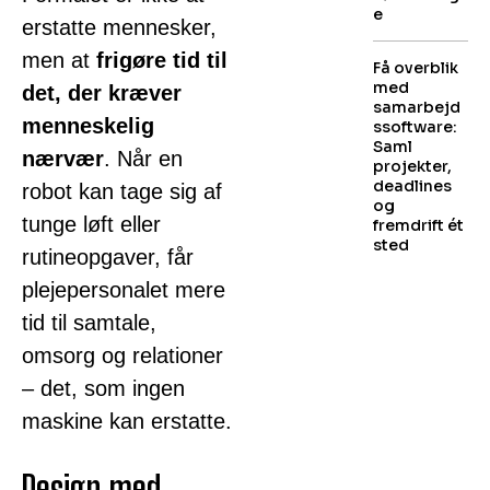
e
erstatte mennesker,
men at
frigøre tid til
Få overblik
med
det, der kræver
samarbejd
menneskelig
ssoftware:
Saml
nærvær
. Når en
projekter,
deadlines
robot kan tage sig af
og
tunge løft eller
fremdrift ét
sted
rutineopgaver, får
plejepersonalet mere
tid til samtale,
omsorg og relationer
– det, som ingen
maskine kan erstatte.
Design med