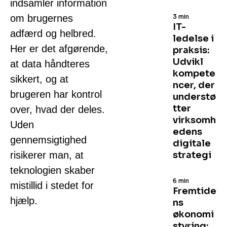
indsamler information
om brugernes
3 min
IT-
adfærd og helbred.
ledelse i
Her er det afgørende,
praksis:
Udvikl
at data håndteres
kompete
sikkert, og at
ncer, der
brugeren har kontrol
understø
tter
over, hvad der deles.
virksomh
Uden
edens
gennemsigtighed
digitale
risikerer man, at
strategi
teknologien skaber
6 min
mistillid i stedet for
Fremtide
hjælp.
ns
økonomi
styring: