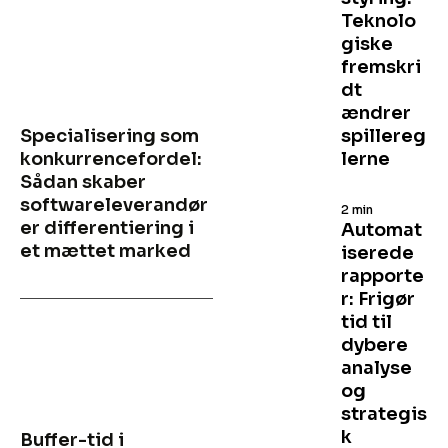
Teknolo
giske
fremskri
dt
ændrer
Specialisering som
spillereg
konkurrencefordel:
lerne
Sådan skaber
softwareleverandør
2 min
er differentiering i
Automat
et mættet marked
iserede
rapporte
r: Frigør
tid til
dybere
analyse
og
strategis
k
Buffer-tid i