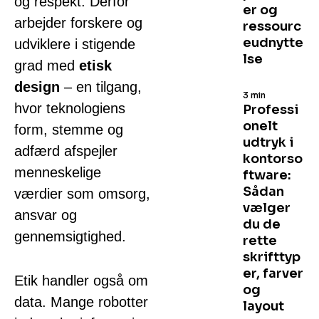
og respekt. Derfor
er og
arbejder forskere og
ressourc
eudnytte
udviklere i stigende
lse
grad med
etisk
design
– en tilgang,
3 min
hvor teknologiens
Professi
onelt
form, stemme og
udtryk i
adfærd afspejler
kontorso
menneskelige
ftware:
Sådan
værdier som omsorg,
vælger
ansvar og
du de
gennemsigtighed.
rette
skrifttyp
er, farver
Etik handler også om
og
data. Mange robotter
layout