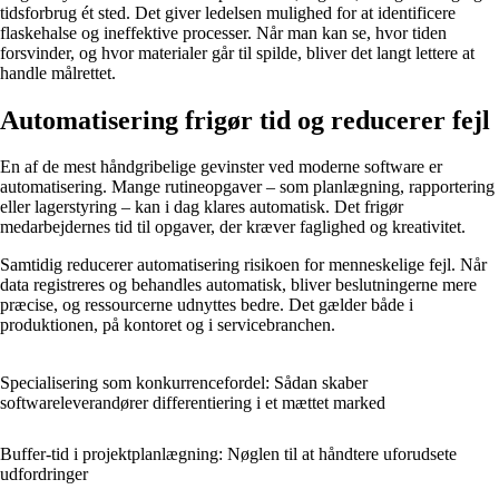
tidsforbrug ét sted. Det giver ledelsen mulighed for at identificere
flaskehalse og ineffektive processer. Når man kan se, hvor tiden
forsvinder, og hvor materialer går til spilde, bliver det langt lettere at
handle målrettet.
Automatisering frigør tid og reducerer fejl
En af de mest håndgribelige gevinster ved moderne software er
automatisering. Mange rutineopgaver – som planlægning, rapportering
eller lagerstyring – kan i dag klares automatisk. Det frigør
medarbejdernes tid til opgaver, der kræver faglighed og kreativitet.
Samtidig reducerer automatisering risikoen for menneskelige fejl. Når
data registreres og behandles automatisk, bliver beslutningerne mere
præcise, og ressourcerne udnyttes bedre. Det gælder både i
produktionen, på kontoret og i servicebranchen.
Specialisering som konkurrencefordel: Sådan skaber
softwareleverandører differentiering i et mættet marked
Buffer-tid i projektplanlægning: Nøglen til at håndtere uforudsete
udfordringer