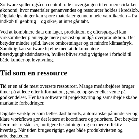
Software spiller også en central rolle i overgangen til en mere cirkulær
økonomi, hvor materialer genanvendes og ressourcer holdes i kredsløb.
Digitale løsninger kan spore materialer gennem hele værdikæden – fra
indkøb til genbrug – og sikre, at intet går tabt.
Ved at kombinere data om lager, produktion og efterspørgsel kan
virksomheder planlægge mere præcist og undgå overproduktion. Det
betyder mindre spild, lavere omkostninger og et mindre klimaaftryk.
Samtidig kan software hjælpe med at dokumentere
bæredygtighedsindsatsen, hvilket bliver stadig vigtigere i forhold til
både kunder og lovgivning.
Tid som en ressource
Tid er en af de mest oversete ressourcer. Mange medarbejdere bruger
timer på at lede efter information, gentage opgaver eller vente på
godkendelser. Her kan software til projektstyring og samarbejde skabe
markante forbedringer.
Digitale værktøjer som fælles dashboards, automatiske påmindelser og
klare workflows gør det lettere at koordinere og prioritere. Det betyder
færre misforståelser, hurtigere beslutninger og en mere effektiv
hverdag. Når tiden bruges rigtigt, øges både produktiviteten og
arbejdsglæden.