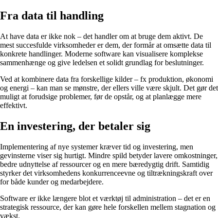
Fra data til handling
At have data er ikke nok – det handler om at bruge dem aktivt. De
mest succesfulde virksomheder er dem, der formår at omsætte data til
konkrete handlinger. Moderne software kan visualisere komplekse
sammenhænge og give ledelsen et solidt grundlag for beslutninger.
Ved at kombinere data fra forskellige kilder – fx produktion, økonomi
og energi – kan man se mønstre, der ellers ville være skjult. Det gør det
muligt at forudsige problemer, før de opstår, og at planlægge mere
effektivt.
En investering, der betaler sig
Implementering af nye systemer kræver tid og investering, men
gevinsterne viser sig hurtigt. Mindre spild betyder lavere omkostninger,
bedre udnyttelse af ressourcer og en mere bæredygtig drift. Samtidig
styrker det virksomhedens konkurrenceevne og tiltrækningskraft over
for både kunder og medarbejdere.
Software er ikke længere blot et værktøj til administration – det er en
strategisk ressource, der kan gøre hele forskellen mellem stagnation og
vækst.