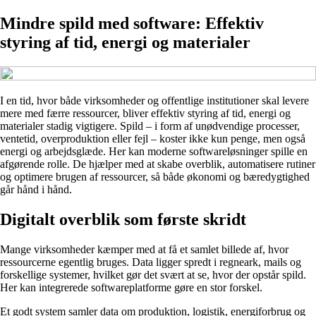
Mindre spild med software: Effektiv
styring af tid, energi og materialer
I en tid, hvor både virksomheder og offentlige institutioner skal levere
mere med færre ressourcer, bliver effektiv styring af tid, energi og
materialer stadig vigtigere. Spild – i form af unødvendige processer,
ventetid, overproduktion eller fejl – koster ikke kun penge, men også
energi og arbejdsglæde. Her kan moderne softwareløsninger spille en
afgørende rolle. De hjælper med at skabe overblik, automatisere rutiner
og optimere brugen af ressourcer, så både økonomi og bæredygtighed
går hånd i hånd.
Digitalt overblik som første skridt
Mange virksomheder kæmper med at få et samlet billede af, hvor
ressourcerne egentlig bruges. Data ligger spredt i regneark, mails og
forskellige systemer, hvilket gør det svært at se, hvor der opstår spild.
Her kan integrerede softwareplatforme gøre en stor forskel.
Et godt system samler data om produktion, logistik, energiforbrug og